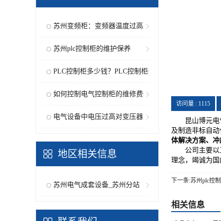
苏州变频柜：变频器温度过高
报警...
苏州plc控制柜的维护保养
PLC控制柜多少钱？PLC控制柜
的特...
如何控制电气控制柜的维修费
访问量 :
1115
用？
电气设备中电压过高对变压器
昆山博元电气设
及制造非标自动
的危...
体解决方案、冲
公司主要以工
地区相关信息
理念，竭诚为国
下一条:苏州plc控
苏州电气成套设备_苏州分站
相关信息