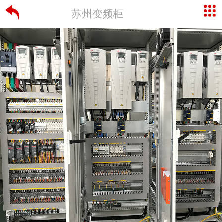
苏州变频柜