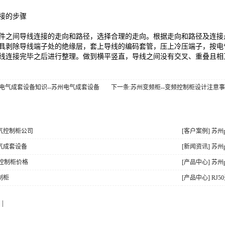
接的步骤
之间导线连接的走向和路径，选择合理的走向。根据走向和路径及连接点
工具剥除导线端子处的绝缘层，套上导线的编码套管，压上冷压端子，按
线连接完毕之后进行整理。做到横平竖直，导线之间没有交叉、重叠且相
电气成套设备知识--苏州电气成套设备
下一条:苏州变频柜--变频控制柜设计注意
电气控制柜公司
[客户案例] 苏州
电气成套设备
[新闻资讯] 苏
lc控制柜价格
[产品中心] 苏州
制柜
[产品中心] RJ
|