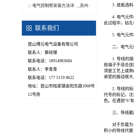
3. 底板选料
电气控制柜安装方法详..._苏州
4. 电气元件
分站
此过程中，钻孔
联系我们
5. 电气元件
昆山博元电气设备有限公司
二、电气元件
联系人：蔡经理
1. 导线的接
联系电话：18914983684
些端子不适合连
联系人：李青青
须是工艺上成熟
承受的振动很大
联系电话：177 5119 8622
地址：昆山市陆家镇金阳东路1068号
2. 导线的标
12号房
代号的标记，注
色。在遇到“6”
三、导线截面
对于负载为长期
积小的导线代替