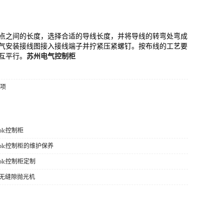
之间的长度，选择合适的导线长度，并将导线的转弯处弯成
电气安装接线图接入接线端子并拧紧压紧螺钉。按布线的工艺要
互平行。
苏州电气控制柜
事项
plc控制柜
州plc控制柜的维护保养
plc控制柜定制
50无缝隙抛光机