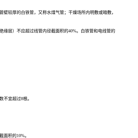
管壁较厚的白铁管，又称水煤气管；干燥场所内明敷或暗敷，
绝缘层）不应超过线管内径截面积的40%。白铁管和电线管的
数不宜超过8根。
面积的10%。