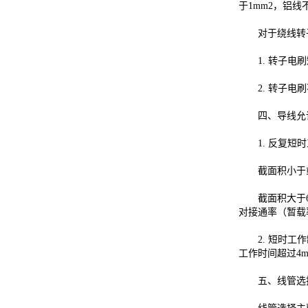
于1mm2，铝
对于绕线转子
1. 转子电刷
2. 转子电刷
四、导线允许
1. 反复短时工
截面积小于或等
截面积大于6mm
对接通率（暂载
2. 短时工作
工作时间超过4
五、线管选