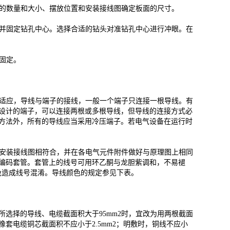
元件的数量和大小、摆放位置和安装接线图确定板面的尺寸。
并固定钻孔中心。选择合适的钻头对准钻孔中心进行冲眼。在
固定。
适应，导线与端子的接线，一般一个端子只连接一根导线。有
设计的端子，可以连接两根或多根导线，但导线的连接方式必
方法外，所有的导线应当采用冷压端子。若电气设备在运行时
安装接线图相符合，并在各电气元件附件做好与原理图上相同
编码套管。套管上的线号可用环乙酮与龙胆紫调和，不易褪
，以免造成线号混淆。导线颜色的规定参见下表。
择的导线、电缆截面积大于95mm2时，宜改为用两根截面
套电缆铜芯截面积不应小于2.5mm2；明敷时，铜线不应小