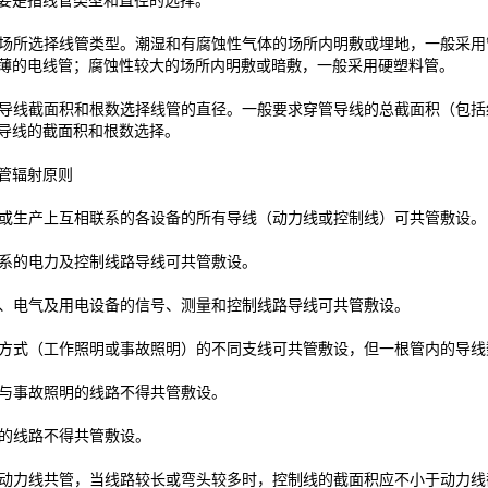
是指线管类型和直径的选择。
场所选择线管类型。潮湿和有腐蚀性气体的场所内明敷或埋地，一般采用
薄的电线管；腐蚀性较大的场所内明敷或暗敷，一般采用硬塑料管。
导线截面积和根数选择线管的直径。一般要求穿管导线的总截面积（包括
导线的截面积和根数选择。
辐射原则
或生产上互相联系的各设备的所有导线（动力线或控制线）可共管敷设。
系的电力及控制线路导线可共管敷设。
、电气及用电设备的信号、测量和控制线路导线可共管敷设。
方式（工作照明或事故照明）的不同支线可共管敷设，但一根管内的导线
与事故照明的线路不得共管敷设。
的线路不得共管敷设。
动力线共管，当线路较长或弯头较多时，控制线的截面积应不小于动力线截