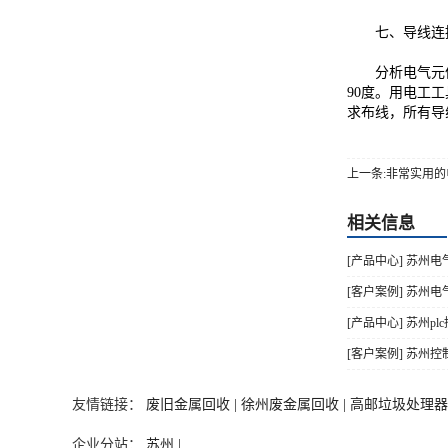
七、导线连
分析电气元件
90度。用电工
求布线，所有导
上一条:非常实用的
相关信息
[产品中心] 苏州
[客户案例] 苏州
[产品中心] 苏州p
[客户案例] 苏州控
友情链接：
废旧金属回收 |
徐州废金属回收 |
高邮垃圾处理器 
企业分站：
苏州 |