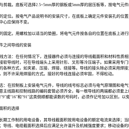
与剪裁。底板可选择2.5~5mm厚的钢板或5mm厚的层压板等，按电气
的定位。按电气产品说明书的安装尺寸，在底板上确定元件安装孔的位置
中心应保持不变。
的固定。用螺栓加以适当的垫圈，将电气元件按各自的位置在底板上进行
之间导线的安装
线方法：在任何情况下，连接器件必须与连接的导线截面积和材料性质相
接软导线时，可在导线端头上采用针形、叉形等冷压端子。如果采用专门
的各种方式，如夹紧、压接、焊接、绕接等。导线的接头除必须采用焊接
，则不许采用焊接的方式。接好的导线连接必须牢固，不得松动。
志：在控制板上安装电气元件，导线的线号标志必须与电气原理图和电气
意主线路和控制线路的编码套管必须齐全，每一根导线的两端都必须套上
和“9”或“16”和“91”这类倒顺都能读数的号码时，必须作记号加以区别
积的选择
工作制的用电设备，其导线截面积按用电设备的额定电流来选择；当所选
；导线、电缆截面积选择后应满足允许温升及机械强度要求；移动设备的橡