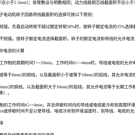
线不应小于2.5mm2；穿管敷设与明敷相同；动力线路铜芯线截面积不应小于
电动机转子回路导线截面积的选择可按以下原则：
短接。负载启动转矩不超过额定转矩50%时，按转子额定电流的35%选择
不短接。按转子额定电流选择截面积。转子的额定电流和导线的允许电流
电流的计算
作制的周期时间T<=10min，工作时间tG<=4min时，导线或电缆的允
于6mm2的铜线，以及截面积小于或等于10mm2的铝线，其允许电流
2的铜线，以及截面积大于10mm2的铝线，其允许电流等于长期工作制允许
率）。
制的工作时间tG<=4min，并且停歇时间内的导线或电缆能冷却到周围
min或停歇时间不足以使导线、电缆冷却到环境温度时，则导线、电缆的
择